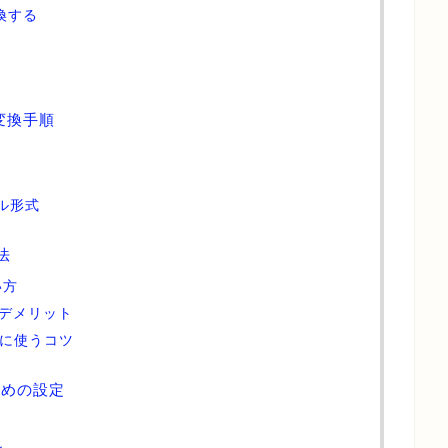
換する
）
の変換手順
イル形式
用法
い方
トとデメリット
的」に使うコツ
むための設定