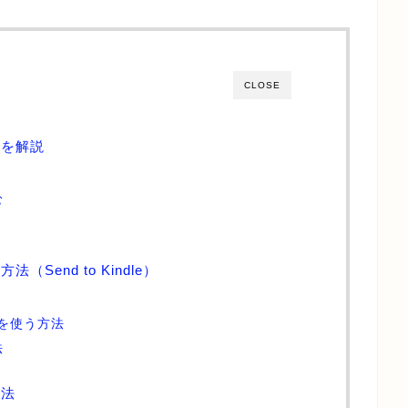
CLOSE
本を解説
む
（Send to Kindle）
イトを使う方法
法
方法