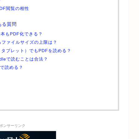
ン
PDF閲覧の相性
くある質問
d対象の本もPDF化できる？
eで送れるファイルサイズの上限は？
マホ・タブレット）でもPDFを読める？
ndleで読むことは合法？
leで読める？
ポンサーリンク