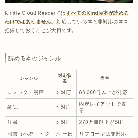
Kindle Cloud Readerでは
すべてのKindle本が読める
わけではありません
。対応している本と非対応の本を
把握しておくことが大切です。
読める本のジャンル
対応状
ジャンル
備考
況
コミック・漫画
○ 対応
83,000冊以上が対応
固定レイアウトで表
雑誌
○ 対応
示
洋書
○ 対応
270万冊以上が対応
和書（小説・ビジ
△ 一部
リフロー型は非対応