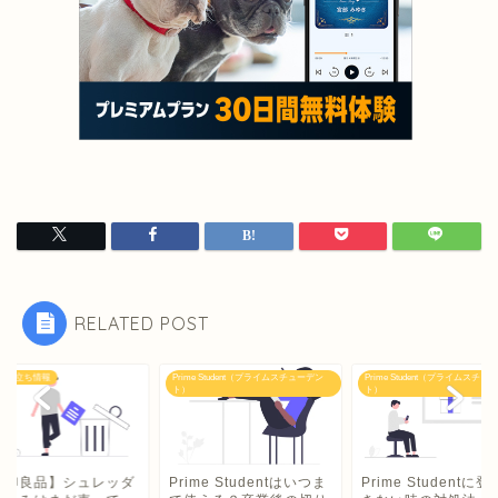
RELATED POST
me Student（プライムスチューデン
Prime Student（プライムスチューデン
総務お役立ち情報
ト）
ime Studentはいつま
Prime Studentに登録で
【無印良品】シュレ