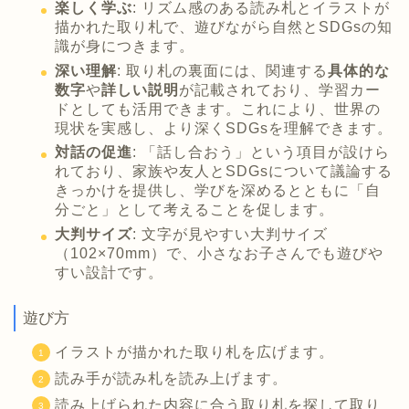
楽しく学ぶ
: リズム感のある読み札とイラストが
描かれた取り札で、遊びながら自然とSDGsの知
識が身につきます。
深い理解
: 取り札の裏面には、関連する
具体的な
数字
や
詳しい説明
が記載されており、学習カー
ドとしても活用できます。これにより、世界の
現状を実感し、より深くSDGsを理解できます。
対話の促進
: 「話し合おう」という項目が設けら
れており、家族や友人とSDGsについて議論する
きっかけを提供し、学びを深めるとともに「自
分ごと」として考えることを促します。
大判サイズ
: 文字が見やすい大判サイズ
（102×70mm）で、小さなお子さんでも遊びや
すい設計です。
遊び方
イラストが描かれた取り札を広げます。
読み手が読み札を読み上げます。
読み上げられた内容に合う取り札を探して取り