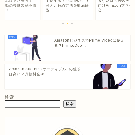
使える？卒業後の切り
きない時の対処法｜学生
ーはさみはまだ売っ
えと解約方法を徹底解
向けAmazonプライムの
る？手動の後継製品
会...
底調査！
AmazonビジネスでPrime Videoは使え
る？Prime/Duo...
Amazon Audible (オーディブル) の値段
は高い？月額料金や...
検索
検索