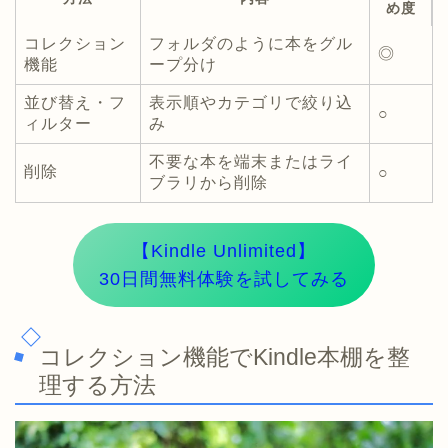
め度
コレクション
フォルダのように本をグル
◎
機能
ープ分け
並び替え・フ
表示順やカテゴリで絞り込
○
ィルター
み
不要な本を端末またはライ
削除
○
ブラリから削除
【Kindle Unlimited】
30日間無料体験を試してみる
コレクション機能でKindle本棚を整
理する方法