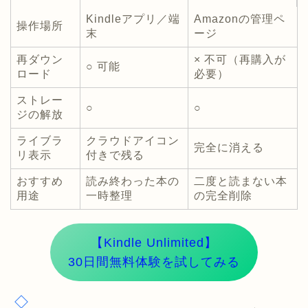
Kindleアプリ／端
Amazonの管理ペ
操作場所
末
ージ
再ダウン
× 不可（再購入が
○ 可能
ロード
必要）
ストレー
○
○
ジの解放
ライブラ
クラウドアイコン
完全に消える
リ表示
付きで残る
おすすめ
読み終わった本の
二度と読まない本
用途
一時整理
の完全削除
【Kindle Unlimited】
30日間無料体験を試してみる