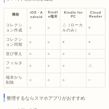
Kindl
iOS・A
Kindle for
Cloud
機能
e端末
PC
Reader
ndroid
コレクシ
△（ローカ
○
○
×
ョン作成
ルのみ）
コレクシ
○
○
×
×
ョン同期
並び替え
○
○
○
○
フィルタ
△
○
○
○
ー
端末から
○
○
○
−
削除
整理するならスマホアプリがおすすめ