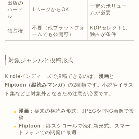
出版の
一定のボリュー
ハード
1ページからOK
ムが必要
ル
不要（他プラットフォ
KDPセレクトは
独占権
ームでも公開可）
独占が条件
対象ジャンルと投稿形式
Kindleインディーズで投稿できるのは、
漫画
と
Fliptoon（縦読みマンガ）
の2種類です。小説やイラス
ト集などは対象外となるため注意が必要です。
漫画
：従来の横読み形式。JPEGやPNG画像で投
稿
Fliptoon
：縦スクロールで読む新形式。スマー
トフォンでの閲覧に最適