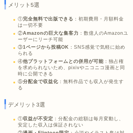
メリット5選
①
完全無料で出版できる
：初期費用・月額料金
は一切不要
②
Amazonの巨大な集客力
：数億人のAmazonユ
ーザーにリーチ可能
③
1ページから投稿OK
：SNS感覚で気軽に始め
られる
④
他プラットフォームとの併用が可能
：独占権
を求められないため、pixivやニコニコ漫画と同
時に公開できる
⑤
分配金で収益化
：無料作品でも収入が発生す
る
デメリット3選
①
収益が不安定
：分配金の総額は毎月変動し、
安定した収入は保証されない
②
漫画・Fliptoon限定
：小説やイラスト集は対