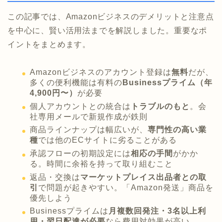
この記事では、Amazonビジネスのデメリットと注意点
を中心に、賢い活用法までを解説しました。重要なポ
イントをまとめます。
Amazonビジネスのアカウント登録は
無料
だが、
多くの便利機能は有料の
Businessプライム（年
4,900円〜）
が必要
個人アカウントとの統合は
トラブルのもと
。会
社専用メールで新規作成が鉄則
商品ラインナップは幅広いが、
専門性の高い業
種
では他のECサイトに劣ることがある
承認フローの初期設定には
相応の手間
がかか
る。時間に余裕を持って取り組むこと
返品・交換は
マーケットプレイス出品者との取
引
で問題が起きやすい。「Amazon発送」商品を
優先しよう
Businessプライムは
月複数回発注・3名以上利
用・翌日配達が必要
なら費用対効果が高い