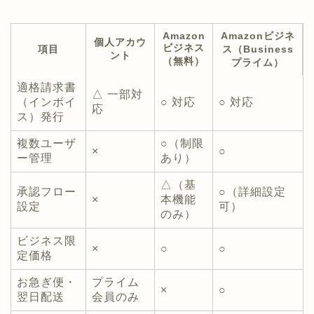
Amazon
Amazonビジネ
個人アカウ
ビジネス
項目
ス（Business
ント
（無料）
プライム）
適格請求書
△ 一部対
（インボイ
○ 対応
○ 対応
応
ス）発行
複数ユーザ
○（制限
×
○
ー管理
あり）
△（基
承認フロー
○（詳細設定
×
本機能
設定
可）
のみ）
ビジネス限
×
○
○
定価格
お急ぎ便・
プライム
×
○
翌日配送
会員のみ