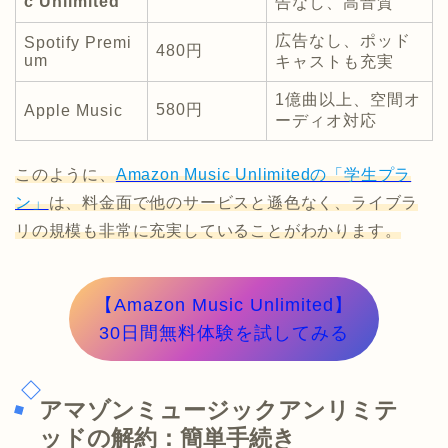
c Unlimited
告なし、高音質
広告なし、ポッド
Spotify Premi
480円
um
キャストも充実
1億曲以上、空間オ
580円
Apple Music
ーディオ対応
このように、
Amazon Music Unlimitedの「学生プラ
ン」
は、料金面で他のサービスと遜色なく、ライブラ
リの規模も非常に充実していることがわかります。
【Amazon Music Unlimited】
30日間無料体験を試してみる
アマゾンミュージックアンリミテ
ッドの解約：簡単手続き