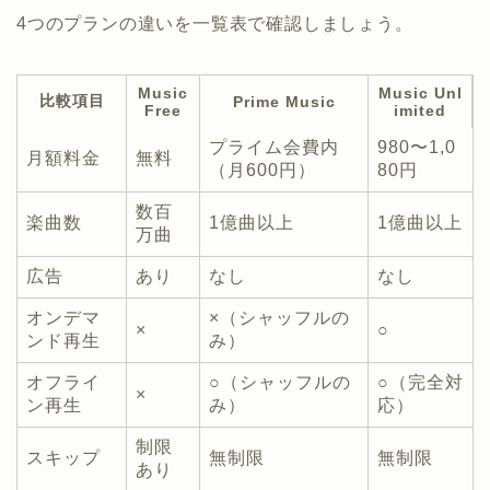
4つのプランの違いを一覧表で確認しましょう。
Music
Music Unl
比較項目
Prime Music
Free
imited
プライム会費内
980〜1,0
月額料金
無料
（月600円）
80円
数百
楽曲数
1億曲以上
1億曲以上
万曲
広告
あり
なし
なし
オンデマ
×（シャッフルの
×
○
ンド再生
み）
オフライ
○（シャッフルの
○（完全対
×
ン再生
み）
応）
制限
スキップ
無制限
無制限
あり