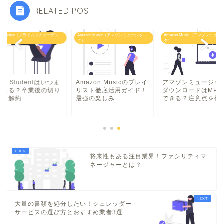
RELATED POST
me Student（プライムスチューデン
Amazon Music（アマゾンミュージッ
Amazon Music（アマゾンミュー
ク）
ク）
ime Studentはいつま
Amazon Musicのプレイ
アマゾンミュージッ
使える？卒業後の切り
リスト徹底活用ガイド！
ダウンロードはMP3
と解約...
最強の楽しみ...
できる？注意点を徹底.
将来性もある注目業界！ファシリティマ
ネージャーとは？
大量の書類を処分したい！シュレッダー
サービスの選び方とおすすめ業者3選